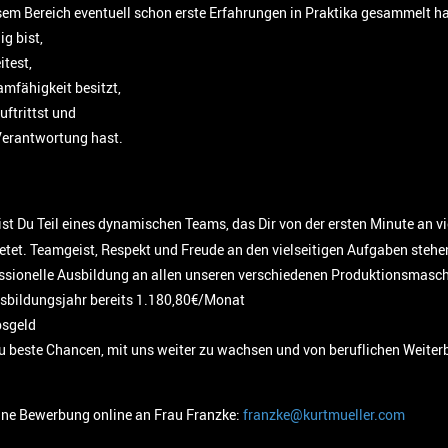
esem Bereich eventuell schon erste Erfahrungen in Praktika gesammelt ha
g bist,
itest,
fähigkeit besitzt,
uftrittst und
Verantwortung hast.
ist Du Teil eines dynamischen Teams, das Dir von der ersten Minute an vi
tet. Teamgeist, Respekt und Freude an den vielseitigen Aufgaben stehen 
essionelle Ausbildung an allen unseren verschiedenen Produktionsmasch
usbildungsjahr bereits 1.180,80€/Monat
bsgeld
u beste Chancen, mit uns weiter zu wachsen und von beruflichen Weit
 eine Bewerbung online an Frau Franzke:
franzke@kurtmueller.com